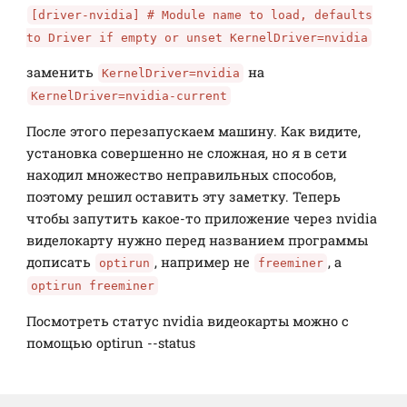
[driver-nvidia] # Module name to load, defaults
to Driver if empty or unset KernelDriver=nvidia
заменить
на
KernelDriver=nvidia
KernelDriver=nvidia-current
После этого перезапускаем машину. Как видите,
установка совершенно не сложная, но я в сети
находил множество неправильных способов,
поэтому решил оставить эту заметку. Теперь
чтобы запутить какое-то приложение через nvidia
виделокарту нужно перед названием программы
дописать
, например не
, а
optirun
freeminer
optirun freeminer
Посмотреть статус nvidia видеокарты можно с
помощью optirun --status